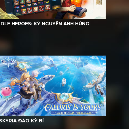
IDLE HEROES: KỶ NGUYÊN ANH HÙNG
SKYRIA ĐẢO KỲ BÍ